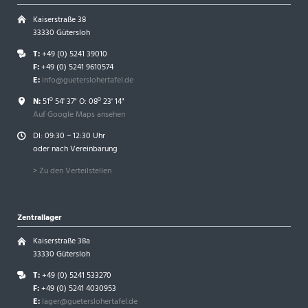
Kaiserstraße 38
33330 Gütersloh
T:
+49 (0) 5241 39010
F:
+49 (0) 5241 9610574
E:
info@gueterslohertafel.de
N:
51º 54' 37" O: 08º 23' 14"
Auf Google Maps ansehen
DI: 09:30 – 12:30 Uhr
oder nach Vereinbarung
> Zu den Verteilstellen
Zentrallager
Kaiserstraße 38a
33330 Gütersloh
T:
+49 (0) 5241 533270
F:
+49 (0) 5241 4030953
E:
lager@gueterslohertafel.de